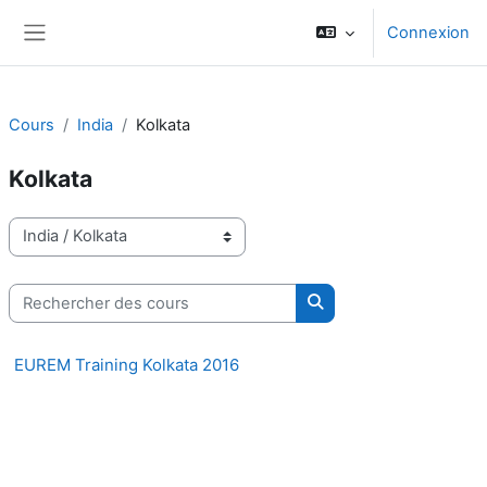
Passer au contenu principal
Connexion
Panneau latéral
Cours
India
Kolkata
Kolkata
Catégories de cours
Rechercher des cours
Rechercher des cours
EUREM Training Kolkata 2016