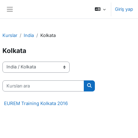
Ana içeriğe git
Giriş yap
Yan panel
Kurslar
India
Kolkata
Kolkata
Kurs Kategorileri
Kursları ara
Kursları ara
EUREM Training Kolkata 2016