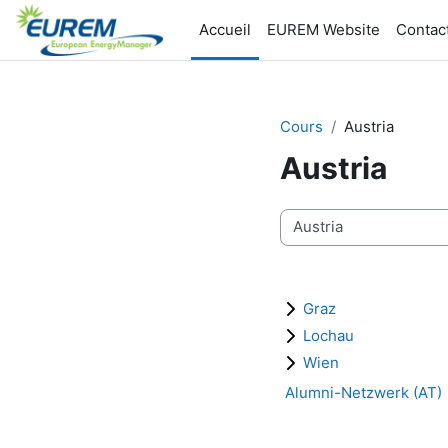
Passer au contenu principal
Accueil
EUREM Website
Contac
Cours
Austria
Austria
Catégories de cours
Graz
Lochau
Wien
Alumni-Netzwerk (AT)