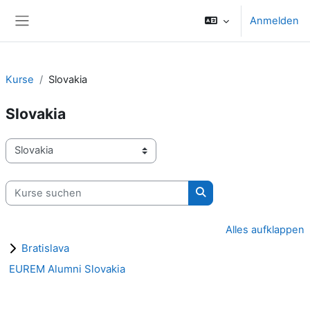
Zum Hauptinhalt
Anmelden
Website-Übersicht
Kurse
Slovakia
Slovakia
Kursbereiche
Kurse suchen
Kurse suchen
Alles aufklappen
Bratislava
EUREM Alumni Slovakia