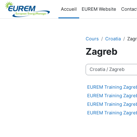
Passer au contenu principal
Accueil
EUREM Website
Contac
Cours
Croatia
Zag
Zagreb
Catégories de cours
EUREM Training Zagre
EUREM Training Zagre
EUREM Training Zagre
EUREM Training Zagre