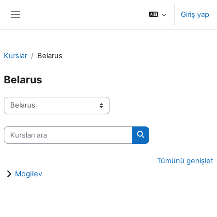
Ana içeriğe git
Giriş yap
Yan panel
Kurslar
Belarus
Belarus
Kurs Kategorileri
Kursları ara
Kursları ara
Tümünü genişlet
Mogilev