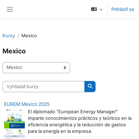
Preskočiť na hlavný obsah
Prihlásiť sa
Bočný panel
Kurzy
Mexico
Mexico
Kategórie kurzov
Vyhľadať kurzy
Vyhľadať kurzy
EUREM Mexico 2025
El diplomado "European Energy Manager"
imparte conocimientos prácticos y teóricos en la
eficiencia energética y la reducción de gastos
para la energía en la empresa.