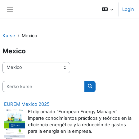
Kalo te përmajtja kryesore
Login
Side panel
Kurse
Mexico
Mexico
Kategoritë e kurseve
Kërko kurse
Kërko kurse
EUREM Mexico 2025
El diplomado "European Energy Manager"
imparte conocimientos prácticos y teóricos en la
eficiencia energética y la reducción de gastos
para la energía en la empresa.