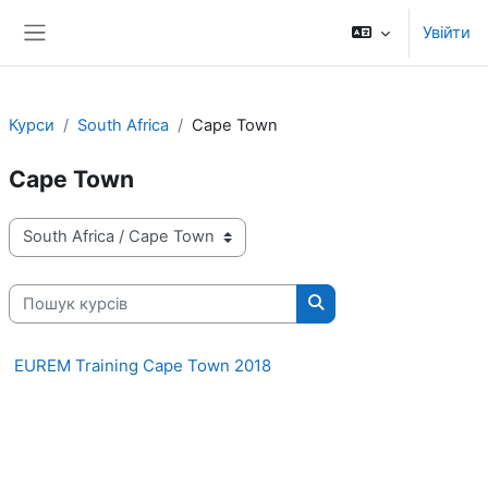
Перейти до головного вмісту
Увійти
Бокова панель
Курси
South Africa
Cape Town
Cape Town
Категорії курсів
Пошук курсів
Пошук курсів
EUREM Training Cape Town 2018