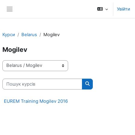
Перейти до головного вмісту
Увійти
Бокова панель
Курси
Belarus
Mogilev
Mogilev
Категорії курсів
Пошук курсів
Пошук курсів
EUREM Training Mogilev 2016