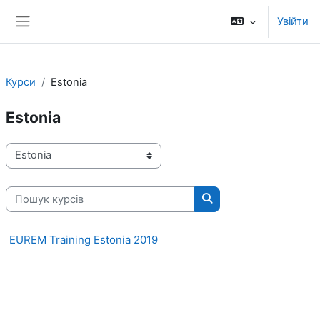
Перейти до головного вмісту
Увійти
Бокова панель
Курси
Estonia
Estonia
Категорії курсів
Пошук курсів
Пошук курсів
EUREM Training Estonia 2019