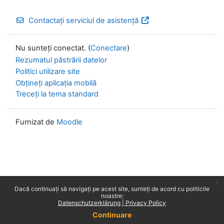
Contactați serviciul de asistență
Nu sunteți conectat. (
Conectare
)
Rezumatul păstrării datelor
Politici utilizare site
Obțineți aplicația mobilă
Treceți la tema standard
Furnizat de
Moodle
x
Dacă continuați să navigați pe acest site, sunteți de acord cu politicile
noastre:
Datenschutzerklärung | Privacy Policy
Continuare