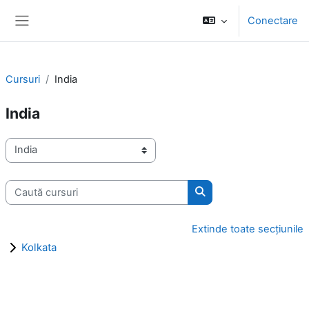
Sari la conţinutul principal
Conectare
Panou lateral
Cursuri
India
India
Categorii curs
Caută cursuri
Caută cursuri
Extinde toate secțiunile
Kolkata