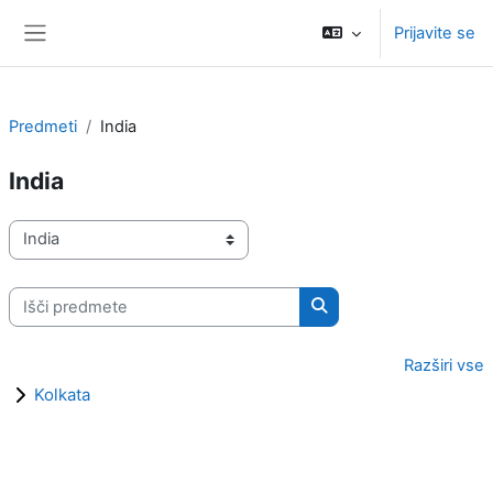
Preskoči na glavno vsebino
Prijavite se
Stransko polje
Predmeti
India
India
Kategorije predmetov
Išči predmete
Išči predmete
Razširi vse
Kolkata