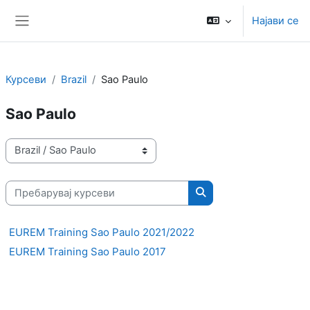
Оди до главна содржина
Најави се
Страничен панел
Курсеви
Brazil
Sao Paulo
Sao Paulo
Категории на курсеви
Пребарувај курсеви
Пребарувај курсеви
EUREM Training Sao Paulo 2021/2022
EUREM Training Sao Paulo 2017