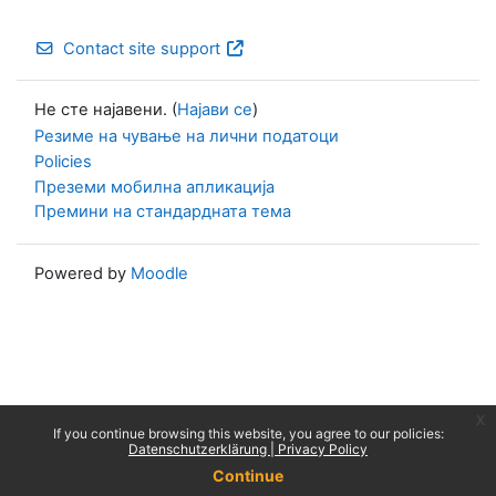
Contact site support
Не сте најавени. (
Најави се
)
Резиме на чување на лични податоци
Policies
Преземи мобилна апликација
Премини на стандардната тема
Powered by
Moodle
x
If you continue browsing this website, you agree to our policies:
Datenschutzerklärung | Privacy Policy
Continue