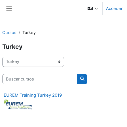
Salta al contenido principal
Acceder
Panel lateral
Cursos
Turkey
Turkey
Categorías
Buscar cursos
Buscar cursos
EUREM Training Turkey 2019